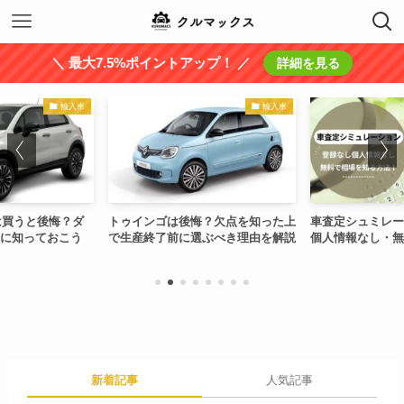
＼ 最大7.5%ポイントアップ！ ／
詳細を見る
輸入車
輸入車
xは買うと後悔？ダ
トゥインゴは後悔？欠点を知った上
車査定シュミレー
に知っておこう
で生産終了前に選ぶべき理由を解説
個人情報なし・無
新着記事
人気記事