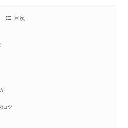
目次
状
方
のコツ