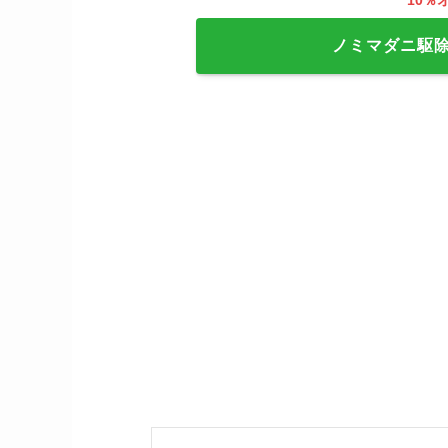
10％
ノミマダニ駆