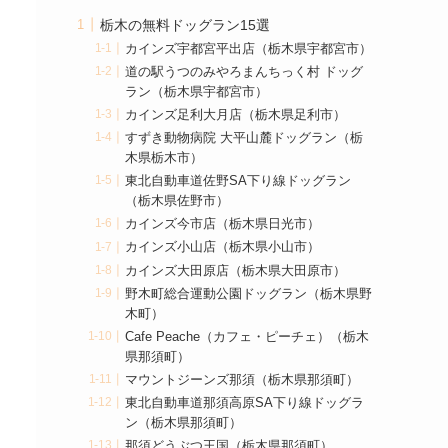
栃木の無料ドッグラン15選
カインズ宇都宮平出店（栃木県宇都宮市）
道の駅うつのみやろまんちっく村 ドッグ
ラン（栃木県宇都宮市）
カインズ足利大月店（栃木県足利市）
すずき動物病院 大平山麓ドッグラン（栃
木県栃木市）
東北自動車道佐野SA下り線ドッグラン
（栃木県佐野市）
カインズ今市店（栃木県日光市）
カインズ小山店（栃木県小山市）
カインズ大田原店（栃木県大田原市）
野木町総合運動公園ドッグラン（栃木県野
木町）
Cafe Peache（カフェ・ピーチェ）（栃木
県那須町）
マウントジーンズ那須（栃木県那須町）
東北自動車道那須高原SA下り線ドッグラ
ン（栃木県那須町）
那須どうぶつ王国（栃木県那須町）