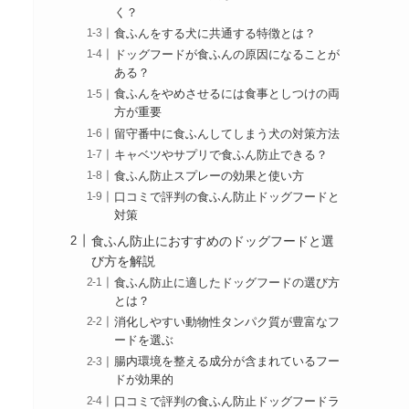
く？
食ふんをする犬に共通する特徴とは？
ドッグフードが食ふんの原因になることが
ある？
食ふんをやめさせるには食事としつけの両
方が重要
留守番中に食ふんしてしまう犬の対策方法
キャベツやサプリで食ふん防止できる？
食ふん防止スプレーの効果と使い方
口コミで評判の食ふん防止ドッグフードと
対策
食ふん防止におすすめのドッグフードと選
び方を解説
食ふん防止に適したドッグフードの選び方
とは？
消化しやすい動物性タンパク質が豊富なフ
ードを選ぶ
腸内環境を整える成分が含まれているフー
ドが効果的
口コミで評判の食ふん防止ドッグフードラ