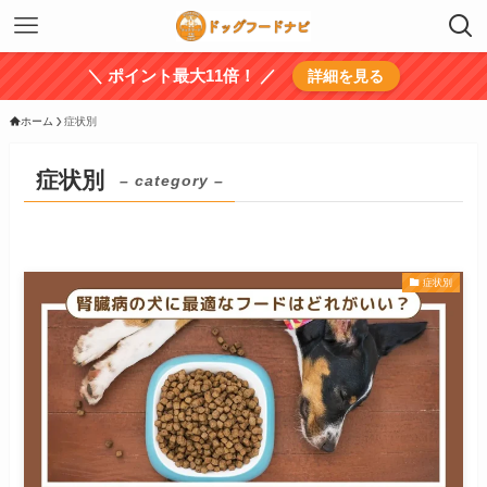
＼ ポイント最大11倍！ ／
詳細を見る
ホーム
症状別
症状別
– category –
症状別