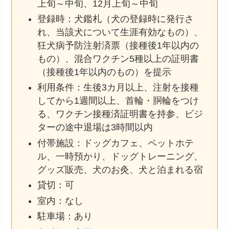
上旬～中旬、12月上旬～中旬
登録時：犬鑑札（犬の登録時に発行さ
れ、当該犬について生涯有効なもの）、
狂犬病予防注射済票（接種後1年以内の
もの）、混合ワクチン5種以上の証明書
（接種後1年以内のもの）を提示
利用条件：生後3カ月以上、注射を接種
してから1週間以上、首輪・胴輪をつけ
る、ワクチン接種済証明書を持参、ビジ
ターの途中退場は3時間以内
付帯施設：ドッグカフェ、ペットホテ
ル、一時預かり、ドッグトレーニング、
グッズ販売、犬のお灸、犬と泊まれる宿
貸切：可
室内：なし
駐車場：あり