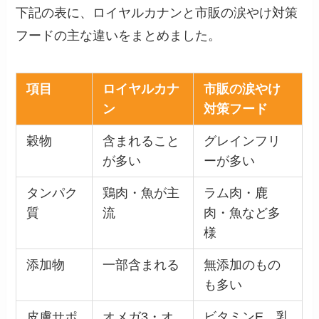
下記の表に、ロイヤルカナンと市販の涙やけ対策
フードの主な違いをまとめました。
項目
ロイヤルカナ
市販の涙やけ
ン
対策フード
穀物
含まれること
グレインフリ
が多い
ーが多い
タンパク
鶏肉・魚が主
ラム肉・鹿
質
流
肉・魚など多
様
添加物
一部含まれる
無添加のもの
も多い
皮膚サポ
オメガ3・オ
ビタミンE、乳