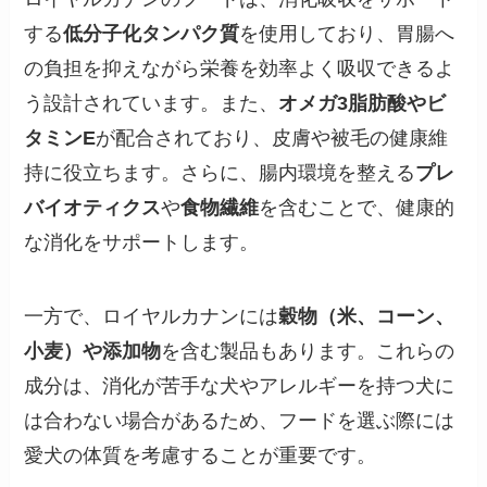
する
低分子化タンパク質
を使用しており、胃腸へ
の負担を抑えながら栄養を効率よく吸収できるよ
う設計されています。また、
オメガ3脂肪酸やビ
タミンE
が配合されており、皮膚や被毛の健康維
持に役立ちます。さらに、腸内環境を整える
プレ
バイオティクス
や
食物繊維
を含むことで、健康的
な消化をサポートします。
一方で、ロイヤルカナンには
穀物（米、コーン、
小麦）や添加物
を含む製品もあります。これらの
成分は、消化が苦手な犬やアレルギーを持つ犬に
は合わない場合があるため、フードを選ぶ際には
愛犬の体質を考慮することが重要です。