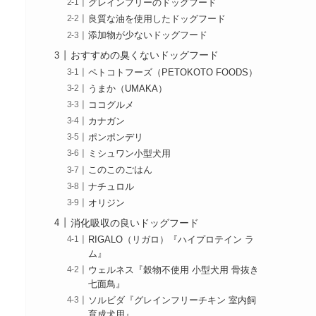
グレインフリーのドッグフード
良質な油を使用したドッグフード
添加物が少ないドッグフード
おすすめの臭くないドッグフード
ペトコトフーズ（PETOKOTO FOODS）
うまか（UMAKA）
ココグルメ
カナガン
ポンポンデリ
ミシュワン小型犬用
このこのごはん
ナチュロル
オリジン
消化吸収の良いドッグフード
RIGALO（リガロ）『ハイプロテイン ラ
ム』
ウェルネス『穀物不使用 小型犬用 骨抜き
七面鳥』
ソルビダ『グレインフリーチキン 室内飼
育成犬用』