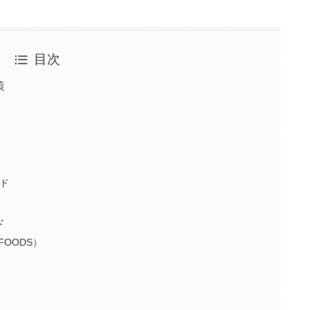
目次
策
ド
ド
FOODS）