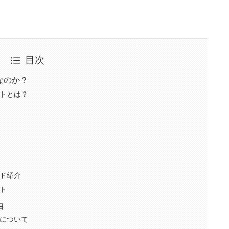
目次
なのか？
トとは？
ド紹介
ト
由
について