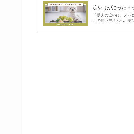
涙やけが治ったド
「愛犬の涙やけ、どう
ちの飼い主さんへ。実