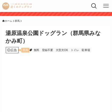
ホーム
群馬
湯原温泉公園ドッグラン（群馬県みな
かみ町）
広告
群馬
無料
登録不要
大型犬OK
トイレ
駐車場