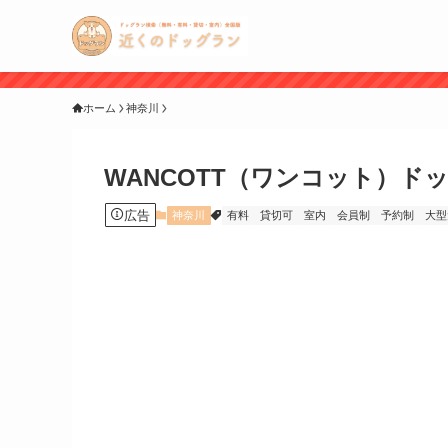
ホーム
神奈川
WANCOTT（ワンコット）ド
広告
神奈川
有料
貸切可
室内
会員制
予約制
大型