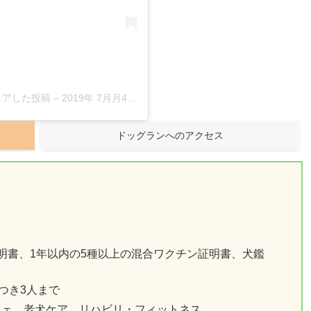
がシェアした投稿
–
2019年 7月月4日午前2時51分PDT
ドッグランへのアクセス
明書、1年以内の5種以上の混合ワクチン証明書、犬鑑
つき3人まで
フェ、老犬ケア、リハビリ・フィットネス