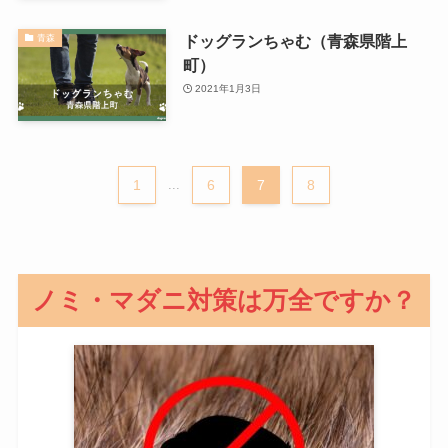
ドッグランちゃむ（青森県階上
青森
町）
2021年1月3日
1
...
6
7
8
ノミ・マダニ対策は万全ですか？