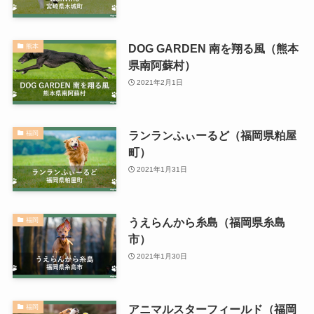
DOG GARDEN 南を翔る風（熊本
熊本
県南阿蘇村）
2021年2月1日
ランランふぃーるど（福岡県粕屋
福岡
町）
2021年1月31日
うえらんから糸島（福岡県糸島
福岡
市）
2021年1月30日
アニマルスターフィールド（福岡
福岡