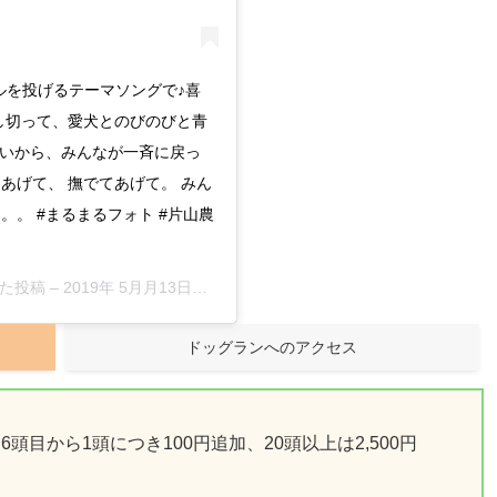
ルを投げるテーマソングで♪喜
し切って、愛犬とのびのびと青
ないから、みんなが一斉に戻っ
あげて、 撫でてあげて。 みん
。 #まるまるフォト #片山農
した投稿 –
2019年 5月月13日午前8時43分PDT
ドッグランへのアクセス
6頭目から1頭につき100円追加、20頭以上は2,500円