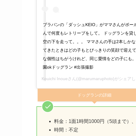
ブラバンの「ダッシュKEIO」がママさんがボー
んで何度もレトリーブをして。 ドッグランを貸
空の下を走って。。。 ママさんの手は2本しか
てきたときはどの子もとびっきりの笑顔で迎えて
な個性はちがうけれど、同じ愛情をどの子にも。。
園okドッグラン #出張撮影
Kouichi Inoue
さん(@marumaruphoto)がシェア
ドッグランの詳細
料金：1面1時間1000円（5頭まで）、
時間：不定