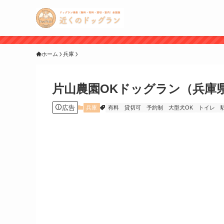
ホーム
兵庫
片山農園OKドッグラン（兵庫
広告
兵庫
有料
貸切可
予約制
大型犬OK
トイレ