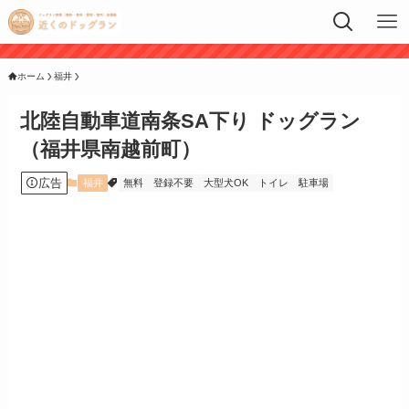
ホーム
福井
北陸自動車道南条SA下り ドッグラン
（福井県南越前町）
広告
福井
無料
登録不要
大型犬OK
トイレ
駐車場