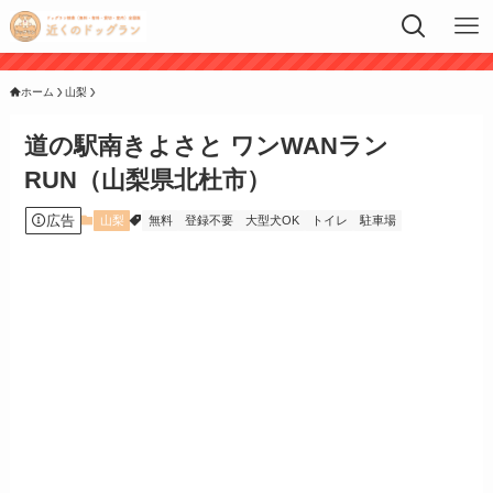
ホーム
山梨
道の駅南きよさと ワンWANラン
RUN（山梨県北杜市）
広告
山梨
無料
登録不要
大型犬OK
トイレ
駐車場