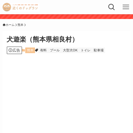
ホーム
熊本
犬遊楽（熊本県相良村）
広告
熊本
有料
プール
大型犬OK
トイレ
駐車場