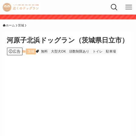
ホーム
茨城
河原子北浜ドッグラン（茨城県日立市）
広告
茨城
無料
大型犬OK
頭数制限あり
トイレ
駐車場