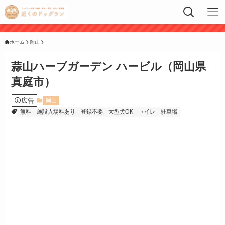
ホーム
岡山
蒜山ハーブガーデン ハービル（岡山県
真庭市）
広告
岡山
無料
施設入場料あり
登録不要
大型犬OK
トイレ
駐車場