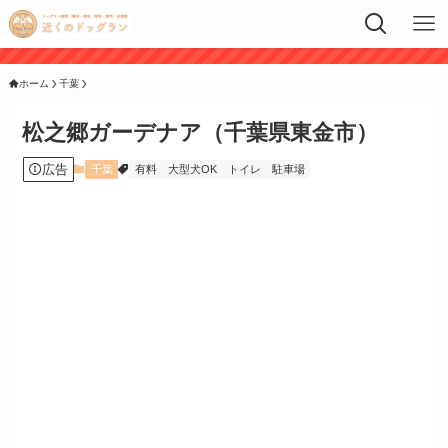
ホーム
千葉
松之郷ガーデナア（千葉県東金市）
広告
千葉
有料
大型犬OK
トイレ
駐車場