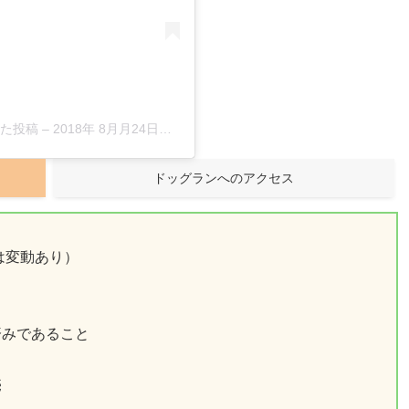
アした投稿
–
2018年 8月月24日午後3時24分PDT
ドッグランへのアクセス
は変動あり）
済みであること
売