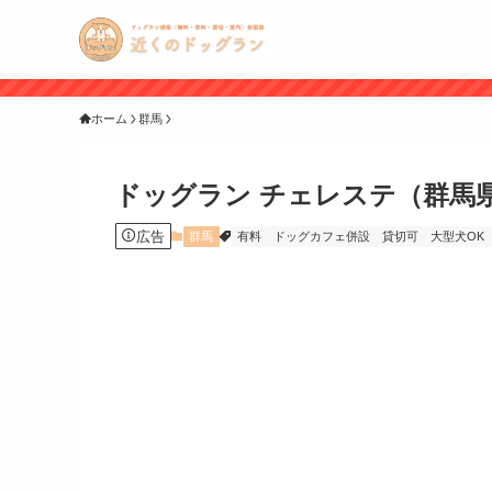
ホーム
群馬
ドッグラン チェレステ（群馬
広告
群馬
有料
ドッグカフェ併設
貸切可
大型犬OK