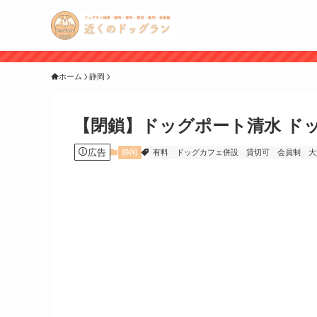
ホーム
静岡
【閉鎖】ドッグポート清水 ド
広告
静岡
有料
ドッグカフェ併設
貸切可
会員制
大