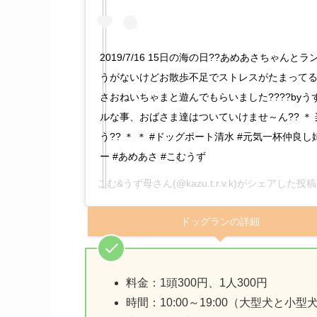
2019/7/16 15日の海の日??あめあさちゃんとラ
うがないけどお散歩不足でストレスがたまってる??
さおねいちゃまと遊んでもらいました????byう
ルな事、おばさま達はついていけませ～ん?? ＊ 
う?? ＊ ＊ #ドッグポート清水 #元気一杯仲良
ー #あめあさ #こむうず
こむ&うず母
さん(@kazu.t.r.v.k)がシェアした投稿
ドッグランの詳細
料金：1頭300円、1人300円
時間：10:00～19:00（大型犬と