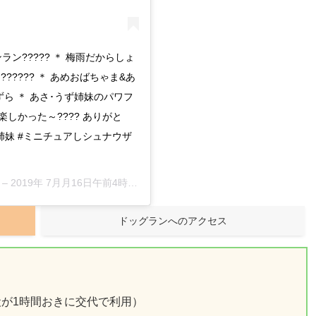
ンラン????? ＊ 梅雨だからしょ
???? ＊ あめおばちゃま&あ
ずら ＊ あさ･うず姉妹のパワフ
楽しかった～???? ありがと
し姉妹 #ミニチュアしシュナウザ
 –
2019年 7月月16日午前4時15分PDT
ドッグランへのアクセス
小型犬が1時間おきに交代で利用）