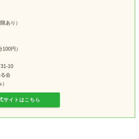
マ制限あり）
100円）
1-10
める会
み）
式サイトはこちら