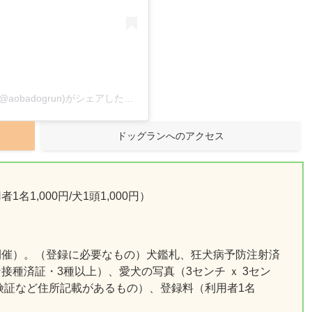
横浜市青葉区 : あおばドッグラン(会員制)??さん(@aobadogrun)がシェアした投稿
–
2019年 5月月17日午後8時21分PDT
ドッグランへのアクセス
1,000円/犬1頭1,000円）
開催）。（登録に必要なもの）犬鑑札、狂犬病予防注射済
種済証・3種以上）、愛犬の写真（3センチ ｘ 3セン
険証など住所記載があるもの）、登録料（利用者1名