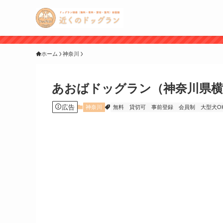
ホーム
神奈川
あおばドッグラン（神奈川県横
広告
神奈川
無料
貸切可
事前登録
会員制
大型犬O